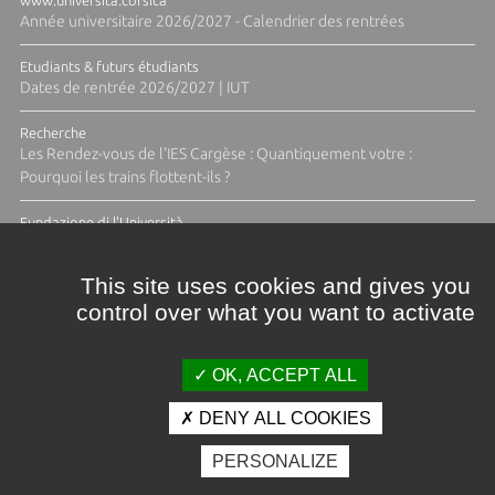
Année universitaire 2026/2027 - Calendrier des rentrées
Etudiants & futurs étudiants
Dates de rentrée 2026/2027 | IUT
Recherche
Les Rendez-vous de l'IES Cargèse : Quantiquement votre :
Pourquoi les trains flottent-ils ?
Fundazione di l'Università
Résidence Ange Tomasi "Lagune and Zeste" avec la photographe
Diane Moulenc
This site uses cookies and gives you
control over what you want to activate
TOUTES LES ACTUS
OK, ACCEPT ALL
DENY ALL COOKIES
Crédits et mentions légales
PERSONALIZE
Contacts
Plan d'accès
Espace presse
Photothèque
Recrutement
Marchés publics