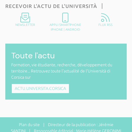
RECEVOIR L'ACTU DE L'UNIVERSITÀ
NEWSLETTER
APPLI SMARTPHONE
FLUX RSS
IPHONE
|
ANDROID
Toute l'actu
Formation, vie étudiante, recherche, développement du
territoire... Retrouvez toute l'actualité de l'Università di
Corsica sur
ACTU.UNIVERSITA.CORSICA
Plan du site
| Directeur de la publication : Jérémie
SANTINI | Responsable éditorial : Marie-Hélène GERONIMI