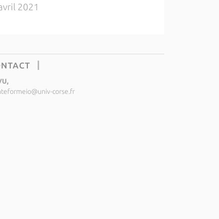
avril 2021
ONTACT
VU,
ateformeio@univ-corse.fr