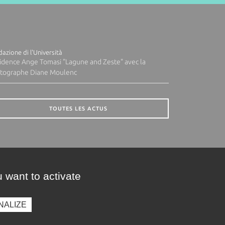
azione di l'Università
idence Ange Tomasi "Lagune and Zeste" avec la
tographe Diane Moulenc
TOUTES LES ACTUS
 want to activate
NALIZE
presse
Photothèque
Recrutement
Marchés publics