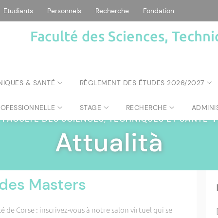
Etudiants
Personnels
Recherche
Fondation
Faculté des Sciences, Techni
NIQUES & SANTÉ
RÈGLEMENT DES ÉTUDES 2026/2027
ROFESSIONNELLE
STAGE
RECHERCHE
ADMINI
FACULTÉ DES SCIENCES, TECHNIQUES ET SANTÉ
|
Attualità
l des Masters
é de Corse : inscrivez-vous à notre salon virtuel qui se