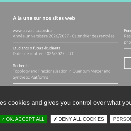
A la une sur nos sites web
www.universita.corsica
Fund
Année universitaire 2026/2027 - Calendrier des rentrées
Rés
pho
Etudiants & futurs étudiants
Dates de rentrée 2026/2027 | IUT
Recherche
Topology and Fractionalisation in Quantum Matter and
Synthetic Platforms
ses cookies and gives you control over what you
OK, ACCEPT ALL
DENY ALL COOKIES
PERSO
Contacts
Plan d'accès
Espace 