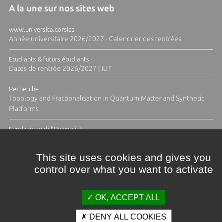
A la une sur nos sites web
www.universita.corsica
Année universitaire 2026/2027 - Calendrier des rentrées
Etudiants & futurs étudiants
Dates de rentrée 2026/2027 | IUT
Recherche
Topology and Fractionalisation in Quantum Matter and Synthetic
Platforms
Fundazione di l'Università
Résidence Ange Tomasi "Lagune and Zeste" avec la photographe
Diane Moulenc
This site uses cookies and gives you
control over what you want to activate
TOUTES LES ACTUS
OK, ACCEPT ALL
DENY ALL COOKIES