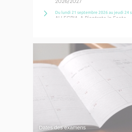
2026/2027
Du lundi 21 septembre 2026 au jeudi 24
ALLEGRIA, A Rientrata in Festa 
Du mercredi 15 juillet 2026 au mardi 22
Rentrée 2026/2027 FSTS
Jeudi 24 septembre 2026 à 09h00
Rentrée du Diplôme de Spécialisa
conception numérique et à la ré
Du jeudi 24 septembre 2026 à 11h00 au 
Bourse Ange Tomasi: Exposition 
Roisin Lambert
Mardi 20 octobre 2026 de 18h00 à 21h00
Cérémonie des majors - apprent
Du lundi 20 juillet 2026 au samedi 31 oc
Etudiants, déclarez votre situat
Plus d'actualités ›
Dates des examens