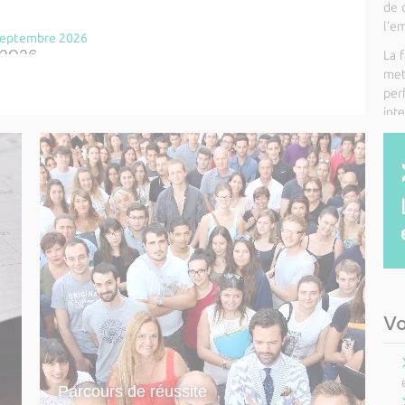
de 
l’em
 septembre 2026
- 2026
La 
met
 septembre 2026
pe
inte
tion Professionnelle « Assistance à la
alisation d'objets 3D » – 24 septembre 2026
samedi 31 octobre 2026
de restitution du travail photographique de
is
Vo
tobre 2026
ion sur RIESCITA
Parcours de réussite