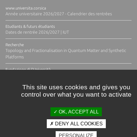
www.universita.corsica
Année universitaire 2026/2027 - Calendrier des rentrées
Etudiants & futurs étudiants
Dates de rentrée 2026/2027 | IUT
Recherche
Topology and Fractionalisation in Quantum Matter and Synthetic
Platforms
Fundazione di l'Università
Résidence Ange Tomasi "Lagune and Zeste" avec la photographe
Diane Moulenc
This site uses cookies and gives you
control over what you want to activate
TOUTES LES ACTUS
OK, ACCEPT ALL
DENY ALL COOKIES
Crédits et mentions légales
PERSONALIZE