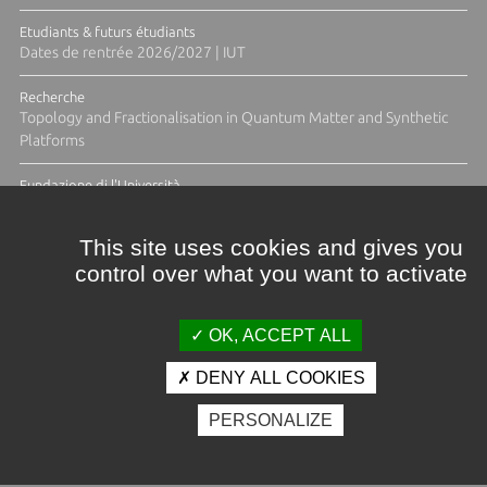
Etudiants & futurs étudiants
Dates de rentrée 2026/2027 | IUT
Recherche
Topology and Fractionalisation in Quantum Matter and Synthetic
Platforms
Fundazione di l'Università
Résidence Ange Tomasi "Lagune and Zeste" avec la photographe
Diane Moulenc
This site uses cookies and gives you
control over what you want to activate
TOUTES LES ACTUS
OK, ACCEPT ALL
DENY ALL COOKIES
Crédits et mentions légales
PERSONALIZE
Contacts
Plan d'accès
Espace presse
Photothèque
Recrutement
Marchés publics