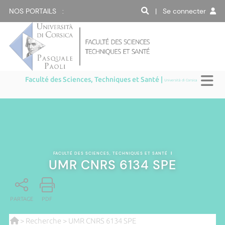
NOS PORTAILS :
| Se connecter
Faculté des Sciences, Techniques et Santé |
Università di Corsica
FACULTÉ DES SCIENCES, TECHNIQUES ET SANTÉ
|
UMR CNRS 6134 SPE
PARTAGE
PDF
>
Recherche
> UMR CNRS 6134 SPE