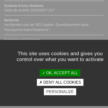
Etudiants & futurs étudiants
Dates de rentrée 2026/2027 | IUT
Recherche
Les Rendez-vous de l'IES Cargèse : Quantiquement votre :
Pourquoi les trains flottent-ils ?
Fundazione di l'Università
Résidence Ange Tomasi "Lagune and Zeste" avec la photographe
Diane Moulenc
This site uses cookies and gives you
control over what you want to activate
TOUTES LES ACTUS
OK, ACCEPT ALL
DENY ALL COOKIES
Crédits et mentions légales
PERSONALIZE
Contacts
Plan d'accès
Espace presse
Photothèque
Recrutement
Marchés publics