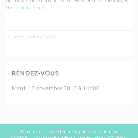
Retrouvez toute l'actualité de l'UFR Sciences et Techniques
sur
fst.univ-corse.fr
|
Mise à jour le 01/03/2017
RENDEZ-VOUS
Mardi 12 novembre 2013 à 14h00
Plan du site
| Directeur de la publication : Jérémie
SANTINI | Responsable éditorial : Marie-Hélène GERONIMI