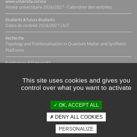
www.universita.corsica
Année universitaire 2026/2027 - Calendrier des rentrées
Etudiants & futurs étudiants
Dates de rentrée 2026/2027 | IUT
Recherche
Topology and Fractionalisation in Quantum Matter and Synthetic
Platforms
Fundazione di l'Università
Résidence Ange Tomasi "Lagune and Zeste" avec la photographe
Diane Moulenc
This site uses cookies and gives you
control over what you want to activate
TOUTES LES ACTUS
OK, ACCEPT ALL
DENY ALL COOKIES
Crédits et mentions légales
PERSONALIZE
Contacts
Plan d'accès
Espace presse
Photothèque