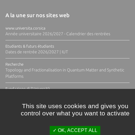
A la une sur nos sites web
www.universita.corsica
Année universitaire 2026/2027 - Calendrier des rentrées
Etudiants & futurs étudiants
Dates de rentrée 2026/2027 | IUT
Recherche
Topology and Fractionalisation in Quantum Matter and Synthetic
Platforms
Fundazione di l'Università
Résidence Ange Tomasi "Lagune and Zeste" avec la photographe
Diane Moulenc
This site uses cookies and gives you
control over what you want to activate
TOUTES LES ACTUS
OK, ACCEPT ALL