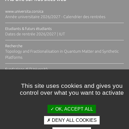
www.universita.corsica
Année universitaire 2026/2027 - Calendrier des rentrées
Etudiants & futurs étudiants
Dates de rentrée 2026/2027 | IUT
Recherche
Topology and Fractionalisation in Quantum Matter and Synthetic
Platforms
Fundazione di l'Università
Résidence Ange Tomasi "Lagune and Zeste" avec la photographe
Diane Moulenc
This site uses cookies and gives you
control over what you want to activate
TOUTES LES ACTUS
OK, ACCEPT ALL
DENY ALL COOKIES
Crédits et mentions légales