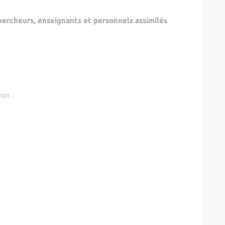
hercheurs, enseignants et personnels assimilés
:
on :
.