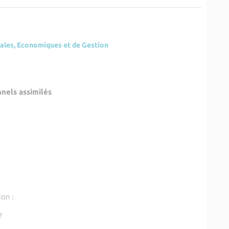
ciales, Economiques et de Gestion
nnels assimilés
:
on :
e