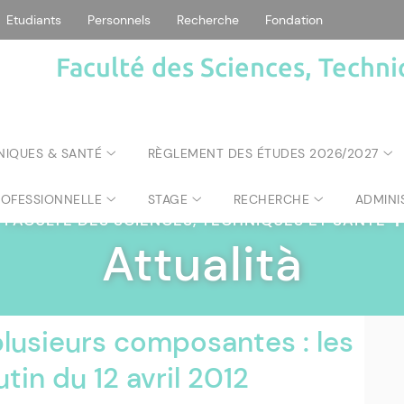
Etudiants
Personnels
Recherche
Fondation
Faculté des Sciences, Techni
NIQUES & SANTÉ
RÈGLEMENT DES ÉTUDES 2026/2027
ROFESSIONNELLE
STAGE
RECHERCHE
ADMINI
FACULTÉ DES SCIENCES, TECHNIQUES ET SANTÉ
|
Attualità
plusieurs composantes : les
tin du 12 avril 2012