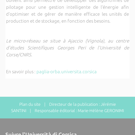
doivent ainsi permettre de développer des algorithmes de
pilotage pour une gestion intelligente de l’énergie afin
d’optimiser et de gérer de manière efficace les unités de
production et de stockage, en fonction des besoins.
Le micro-réseau se situe à Ajaccio (Vignola), au centre
d'études Scientifiques Georges Peri de l'Université de
Corse/CNRS.
En savoir plus :
paglia-orba.universita.corsica
Plan du site
| Directeur de la publication : Jérémie
SANTINI | Responsable éditorial : Marie-Hélène GERONIMI
Suivre l'Università di Corsica