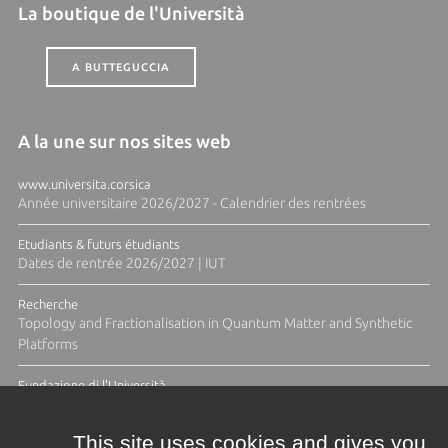
La boutique de l'Università
A BUTTEGUCCIA
A la une sur nos sites web
www.universita.corsica
Année universitaire 2026/2027 - Calendrier des rentrées
Etudiants & futurs étudiants
Dates de rentrée 2026/2027 | IUT
Recherche
Topology and Fractionalisation in Quantum Matter and Synthetic
Platforms
Fundazione di l'Università
Résidence Ange Tomasi "Lagune and Zeste" avec la photographe
Diane Moulenc
This site uses cookies and gives you