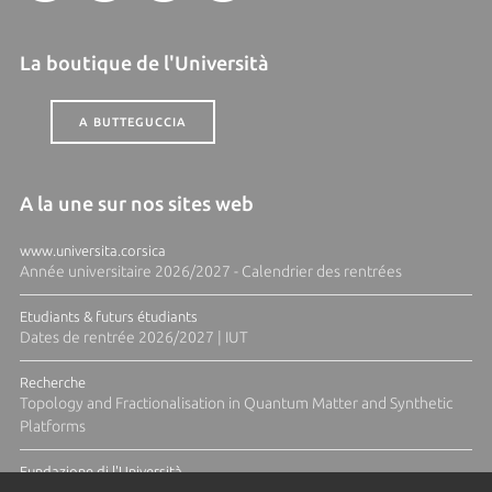
La boutique de l'Università
A BUTTEGUCCIA
A la une sur nos sites web
www.universita.corsica
Année universitaire 2026/2027 - Calendrier des rentrées
Etudiants & futurs étudiants
Dates de rentrée 2026/2027 | IUT
Recherche
Topology and Fractionalisation in Quantum Matter and Synthetic
Platforms
Fundazione di l'Università
Résidence Ange Tomasi "Lagune and Zeste" avec la photographe