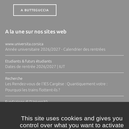
A BUTTEGUCCIA
A la une sur nos sites web
www.universita.corsica
Année universitaire 2026/2027 - Calendrier des rentrées
Etudiants & futurs étudiants
Dates de rentrée 2026/2027 | IUT
Recherche
Les Rendez-vous de l'IES Cargèse : Quantiquement votre :
Pourquoi les trains flottent-ils ?
Fundazione di l'Università
Résidence Ange Tomasi "Lagune and Zeste" avec la photographe
Diane Moulenc
This site uses cookies and gives you
control over what you want to activate