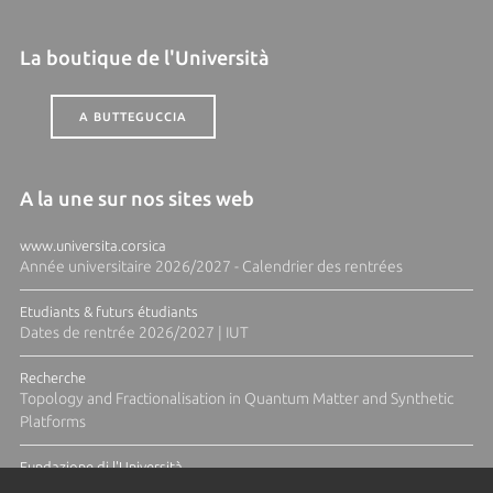
La boutique de l'Università
A BUTTEGUCCIA
A la une sur nos sites web
www.universita.corsica
Année universitaire 2026/2027 - Calendrier des rentrées
Etudiants & futurs étudiants
Dates de rentrée 2026/2027 | IUT
Recherche
Topology and Fractionalisation in Quantum Matter and Synthetic
Platforms
Fundazione di l'Università
Résidence Ange Tomasi "Lagune and Zeste" avec la photographe