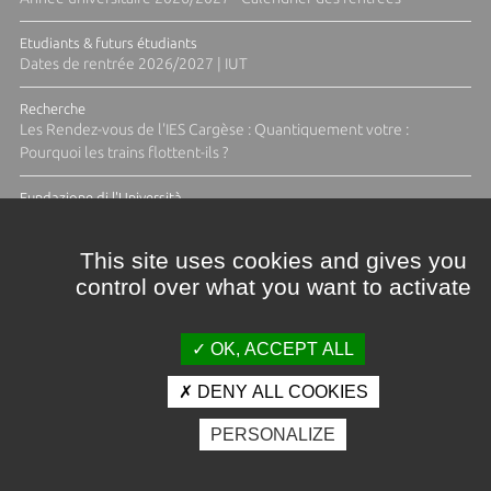
Etudiants & futurs étudiants
Dates de rentrée 2026/2027 | IUT
Recherche
Les Rendez-vous de l'IES Cargèse : Quantiquement votre :
Pourquoi les trains flottent-ils ?
Fundazione di l'Università
Résidence Ange Tomasi "Lagune and Zeste" avec la photographe
Diane Moulenc
This site uses cookies and gives you
control over what you want to activate
TOUTES LES ACTUS
OK, ACCEPT ALL
DENY ALL COOKIES
Crédits et mentions légales
PERSONALIZE
Contacts
Plan d'accès
Espace presse
Photothèque
Recrutement
Marchés publics