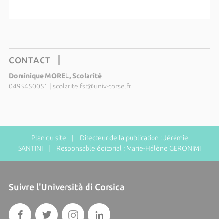
CONTACT
Dominique MOREL, Scolarité
0495450051
|
scolarite.fst@univ-corse.fr
Plan du site
| Directeur de la publication : Jérémie
SANTINI | Responsable éditorial : Marie-Hélène GERONIMI
Suivre l'Università di Corsica