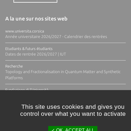
A la une sur nos sites web
www.universita.corsica
Année universitaire 2026/2027 - Calendrier des rentrées
Etudiants & futurs étudiants
Dates de rentrée 2026/2027 | IUT
Recherche
Topology and Fractionalisation in Quantum Matter and Synthetic
Platforms
Fundazione di l'Università
Résidence Ange Tomasi "Lagune and Zeste" avec la photographe
Diane Moulenc
This site uses cookies and gives you
control over what you want to activate
TOUTES LES ACTUS
OK, ACCEPT ALL