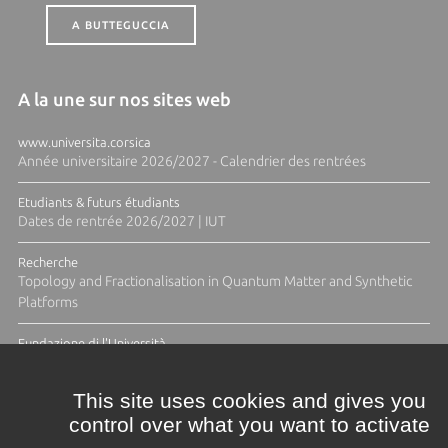
A BUTTEGUCCIA
A la une sur nos sites web
www.universita.corsica
Année universitaire 2026/2027 - Calendrier des rentrées
Etudiants & futurs étudiants
Dates de rentrée 2026/2027 | IUT
Recherche
Topology and Fractionalisation in Quantum Matter and Synthetic
Platforms
Fundazione di l'Università
Résidence Ange Tomasi "Lagune and Zeste" avec la photographe
Diane Moulenc
This site uses cookies and gives you
control over what you want to activate