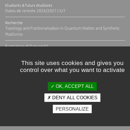
Etudiants & futurs étudiants
Dates de rentrée 2026/2027 | IUT
Recherche
Topology and Fractionalisation in Quantum Matter and Synthetic
Platforms
Fundazione di l'Università
Résidence Ange Tomasi "Lagune and Zeste" avec la photographe
Diane Moulenc
This site uses cookies and gives you
control over what you want to activate
TOUTES LES ACTUS
OK, ACCEPT ALL
DENY ALL COOKIES
Crédits et mentions légales
PERSONALIZE
Contacts
Plan d'accès
Espace presse
Photothèque
Recrutement
Marchés publics