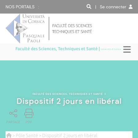
NOS PORTAILS :
| Se connecter
Faculté des Sciences, Techniques et Santé |
Università di Corsica
FACULTÉ DES SCIENCES, TECHNIQUES ET SANTÉ
|
Dispositif 2 jours en libéral
PARTAGE
PDF
>
Pôle Santé
> Dispositif 2 jours en libéral