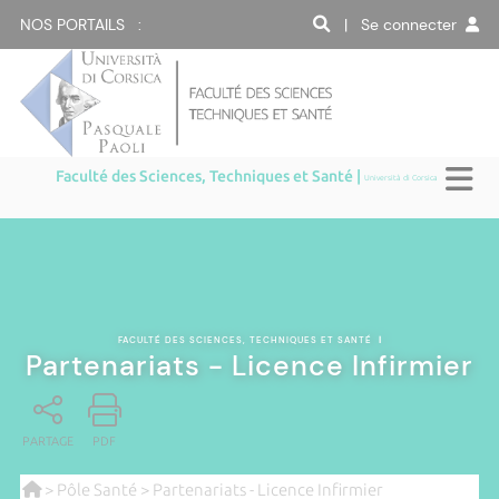
NOS PORTAILS :
| Se connecter
Faculté des Sciences, Techniques et Santé |
Università di Corsica
FACULTÉ DES SCIENCES, TECHNIQUES ET SANTÉ
|
Partenariats - Licence Infirmier
PARTAGE
PDF
>
Pôle Santé
> Partenariats - Licence Infirmier