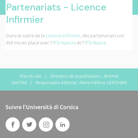
Partenariats - Licence
Infirmier
Dans le cadre de la
Licence Infirmier
, des partenariats ont
été mis en place avec l'
IFSI Ajaccio
et l'
IFSI Bastia
.
Plan du site
| Directeur de la publication : Jérémie
SANTINI | Responsable éditorial : Marie-Hélène GERONIMI
Suivre l'Università di Corsica