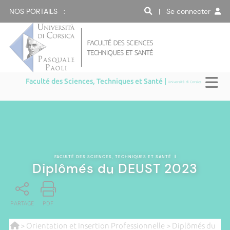
NOS PORTAILS :
| Se connecter
Faculté des Sciences, Techniques et Santé |
Università di Corsica
FACULTÉ DES SCIENCES, TECHNIQUES ET SANTÉ
|
Diplômés du DEUST 2023
PARTAGE
PDF
>
Orientation et Insertion Professionnelle
> Diplômés du