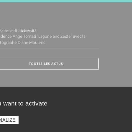
azione di l'Università
idence Ange Tomasi "Lagune and Zeste" avec la
tographe Diane Moulenc
TOUTES LES ACTUS
 want to activate
NALIZE
presse
Photothèque
Recrutement
Marchés publics