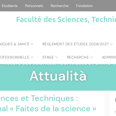
Etudiants
Personnels
Recherche
Fondation
Faculté des Sciences, Techni
NIQUES & SANTÉ
RÈGLEMENT DES ÉTUDES 2026/2027
ROFESSIONNELLE
STAGE
RECHERCHE
ADMINI
FACULTÉ DES SCIENCES, TECHNIQUES ET SANTÉ
|
Attualità
ences et Techniques :
l « Faites de la science »