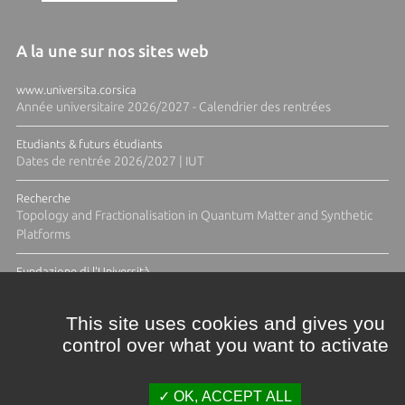
A la une sur nos sites web
www.universita.corsica
Année universitaire 2026/2027 - Calendrier des rentrées
Etudiants & futurs étudiants
Dates de rentrée 2026/2027 | IUT
Recherche
Topology and Fractionalisation in Quantum Matter and Synthetic
Platforms
Fundazione di l'Università
Résidence Ange Tomasi "Lagune and Zeste" avec la photographe
Diane Moulenc
This site uses cookies and gives you
control over what you want to activate
TOUTES LES ACTUS
OK, ACCEPT ALL