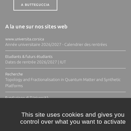
A BUTTEGUCCIA
A la une sur nos sites web
www.universita.corsica
Année universitaire 2026/2027 - Calendrier des rentrées
Etudiants & futurs étudiants
Dates de rentrée 2026/2027 | IUT
Recherche
Topology and Fractionalisation in Quantum Matter and Synthetic
Platforms
Fundazione di l'Università
Résidence Ange Tomasi "Lagune and Zeste" avec la photographe
Diane Moulenc
This site uses cookies and gives you
control over what you want to activate
TOUTES LES ACTUS