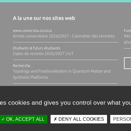
A la une sur nos sites web
www.universita.corsica
Fund
Année universitaire 2026/2027 - Calendrier des rentrées
Rés
pho
Etudiants & futurs étudiants
Dates de rentrée 2026/2027 | IUT
Recherche
Topology and Fractionalisation in Quantum Matter and
Synthetic Platforms
ses cookies and gives you control over what you
OK, ACCEPT ALL
DENY ALL COOKIES
PERSO
Contacts
Plan d'accès
Espace 