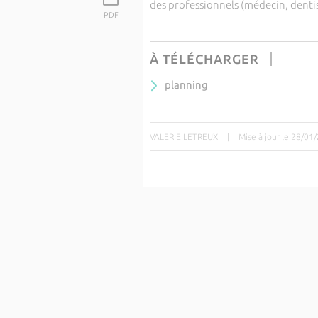
des professionnels (médecin, dent
PDF
À TÉLÉCHARGER
planning
VALERIE LETREUX
|
Mise à jour le 28/01