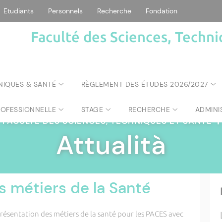
Etudiants
Personnels
Recherche
Fondation
Faculté des Sciences, Techni
NIQUES & SANTÉ
RÈGLEMENT DES ÉTUDES 2026/2027
ROFESSIONNELLE
STAGE
RECHERCHE
ADMINI
FACULTÉ DES SCIENCES, TECHNIQUES ET SANTÉ
|
Attualità
s métiers de la Santé
 présentation des métiers de la santé pour les PACES avec