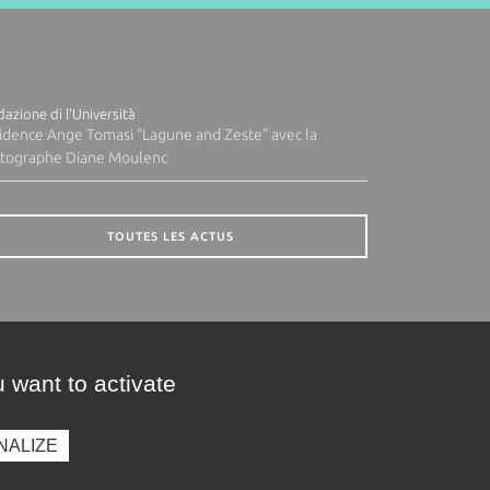
azione di l'Università
idence Ange Tomasi "Lagune and Zeste" avec la
tographe Diane Moulenc
TOUTES LES ACTUS
 want to activate
NALIZE
presse
Photothèque
Recrutement
Marchés publics