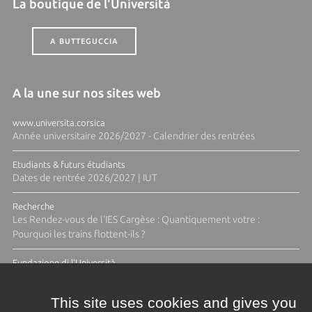
La boutique de l'Università
A BUTTEGUCCIA
A la une sur nos sites web
www.universita.corsica
Année universitaire 2026/2027 - Calendrier des rentrées
Etudiants & futurs étudiants
Dates de rentrée 2026/2027 | IUT
Recherche
Les Rendez-vous de l'IES Cargèse : Quantiquement votre :
Pourquoi les trains flottent-ils ?
Fundazione di l'Università
Résidence Ange Tomasi "Lagune and Zeste" avec la photographe
Diane Moulenc
This site uses cookies and gives you