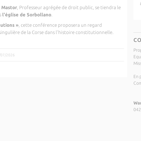
 Mastor
, Professeur agrégée de droit public, se tiendra le
s
l'église de Sorbollano
.
tutions »
, cette conférence proposera un regard
singulière de la Corse dans l'histoire constitutionnelle.
C
Pro
1/07/2026
Equ
Miss
En p
Com
Wan
042