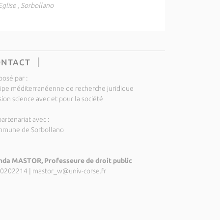
Eglise , Sorbollano
ONTACT
posé par :
ipe méditerranéenne de recherche juridique
ion science avec et pour la société
artenariat avec :
mune de Sorbollano
da MASTOR, Professeure de droit public
0202214
|
mastor_w@univ-corse.fr