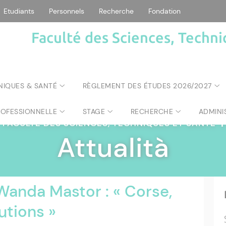
Etudiants
Personnels
Recherche
Fondation
Faculté des Sciences, Techni
NIQUES & SANTÉ
RÈGLEMENT DES ÉTUDES 2026/2027
ROFESSIONNELLE
STAGE
RECHERCHE
ADMINI
FACULTÉ DES SCIENCES, TECHNIQUES ET SANTÉ
|
Attualità
anda Mastor : « Corse,
utions »