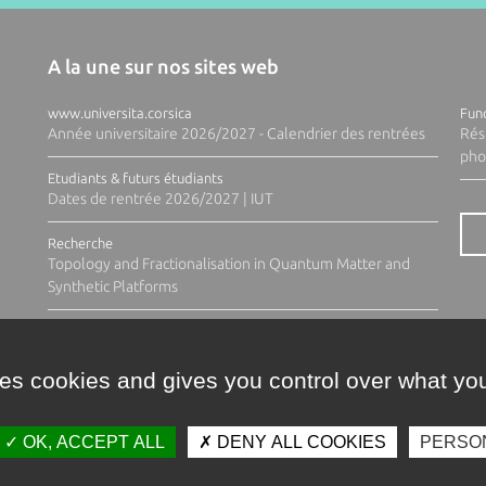
A la une sur nos sites web
www.universita.corsica
Fund
Année universitaire 2026/2027 - Calendrier des rentrées
Rés
pho
Etudiants & futurs étudiants
Dates de rentrée 2026/2027 | IUT
Recherche
Topology and Fractionalisation in Quantum Matter and
Synthetic Platforms
ses cookies and gives you control over what you
OK, ACCEPT ALL
DENY ALL COOKIES
PERSO
Contacts
Plan d'accès
Espace 