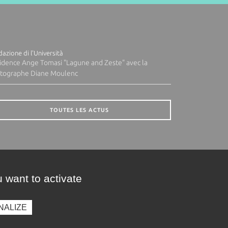
azione di l'Università
idence Ange Tomasi "Lagune and Zeste" avec la
tographe Diane Moulenc
TOUTES LES ACTUS
 want to activate
NALIZE
presse
Photothèque
Recrutement
Marchés publics