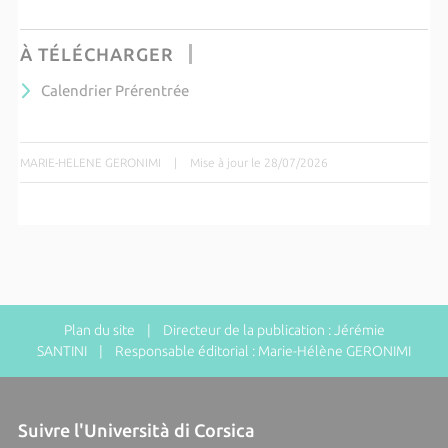
À TÉLÉCHARGER
Calendrier Prérentrée
MARIE-HELENE GERONIMI
|
Mise à jour le 28/07/2026
Plan du site
| Directeur de la publication : Jérémie
SANTINI | Responsable éditorial : Marie-Hélène GERONIMI
Suivre l'Università di Corsica