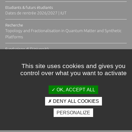
Etudiants & futurs étudiants
Dates de rentrée 2026/2027 | IUT
Recherche
Topology and Fractionalisation in Quantum Matter and Synthetic
Platforms
Fundazione di l'Università
Résidence Ange Tomasi "Lagune and Zeste" avec la photographe
Diane Moulenc
This site uses cookies and gives you
control over what you want to activate
TOUTES LES ACTUS
OK, ACCEPT ALL
DENY ALL COOKIES
Crédits et mentions légales
PERSONALIZE
Contacts
Plan d'accès
Espace presse
Photothèque
Recrutement
Marchés publics