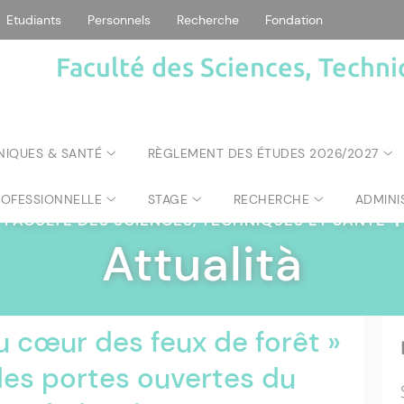
Etudiants
Personnels
Recherche
Fondation
Faculté des Sciences, Techni
NIQUES & SANTÉ
RÈGLEMENT DES ÉTUDES 2026/2027
ROFESSIONNELLE
STAGE
RECHERCHE
ADMINI
FACULTÉ DES SCIENCES, TECHNIQUES ET SANTÉ
|
Attualità
u cœur des feux de forêt »
des portes ouvertes du