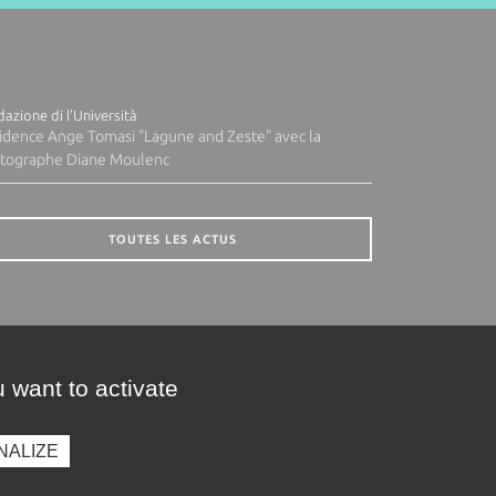
azione di l'Università
idence Ange Tomasi "Lagune and Zeste" avec la
tographe Diane Moulenc
TOUTES LES ACTUS
 want to activate
NALIZE
presse
Photothèque
Recrutement
Marchés publics