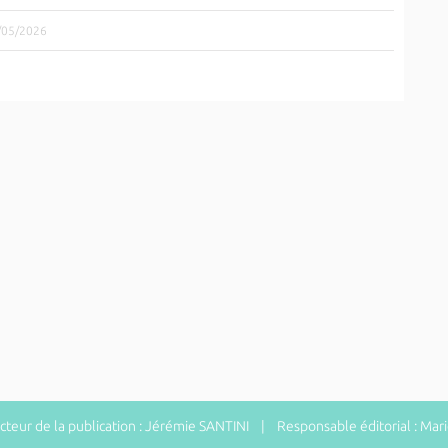
1/05/2026
eur de la publication : Jérémie SANTINI | Responsable éditorial : Ma