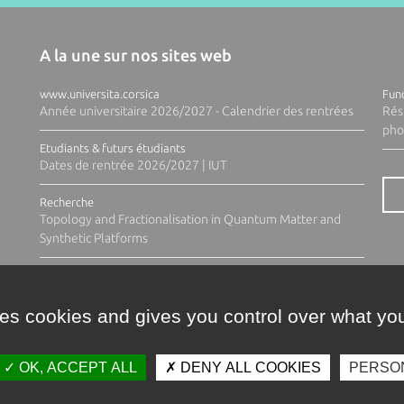
A la une sur nos sites web
www.universita.corsica
Fund
Année universitaire 2026/2027 - Calendrier des rentrées
Rés
pho
Etudiants & futurs étudiants
Dates de rentrée 2026/2027 | IUT
Recherche
Topology and Fractionalisation in Quantum Matter and
Synthetic Platforms
ses cookies and gives you control over what you
OK, ACCEPT ALL
DENY ALL COOKIES
PERSO
Contacts
Plan d'accès
Espace 