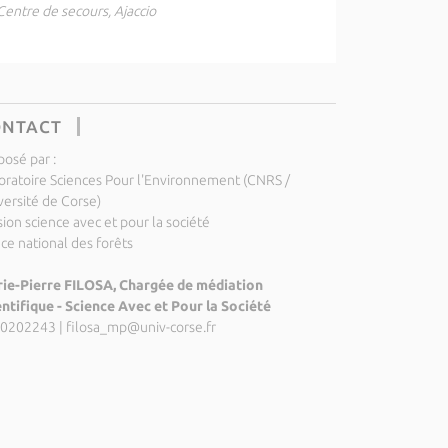
Centre de secours, Ajaccio
ONTACT
posé par :
oratoire Sciences Pour l'Environnement (CNRS /
versité de Corse)
ion science avec et pour la société
ice national des forêts
ie-Pierre FILOSA, Chargée de médiation
entifique - Science Avec et Pour la Société
0202243
|
filosa_mp@univ-corse.fr