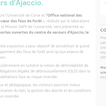
rs d’Ajaccio.
re l’Université de Corse et l
’Office national des
u cœur des feux de forêt
», réalisée par le laboratoire
la Mission SAPS de l'université, sera présentée au
C
portes ouvertes du centre de secours d’Ajaccio, le
Pro
Lab
ette exposition a pour objectif de sensibiliser le grand
Uni
ppement des feux de forêt ainsi qu’aux enjeux de
Miss
éen.
Off
culièrement en lumière la notion de défendabilité de
Mar
 Obligations légales de débroussaillement (OLD) dans la
sci
habitations face au risque incendie.
042
ue et pédagogique, les visiteurs pourront mieux
isation du bâti, la gestion des abords et les conditions
’un incendie.