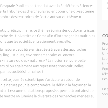
 Pasquale Paoli
en partenariat avec la
Société des Sciences
e
, la Tribune des chercheurs revient pour une dix-septième
 Chambre des territoires de Bastia autour du thème
«
t pluridisciplinaire, ce thème réunira des doctorants issus
C
rche de l’Université de Corse afin d’interroger les multiples
ions que les sociétés entretiennent avec elle.
Pro
Labo
la nature peut être envisagée à travers des approches
Uni
ues, linguistiques, environnementales ou encore
Lab
a » nature ou des « natures » ? La notion renvoie-t-elle
Uni
ersité ou également aux représentations culturelles,
Equ
 par les sociétés humaines ?
Miss
Eco
cette journée scientifique s’articulera autour de
r la nature pour la comprendre, la définir, la façonner, la
En p
aconter. Les communications proposées permettront ainsi de
Soc
t de mettre en lumière la diversité des recherches menées au