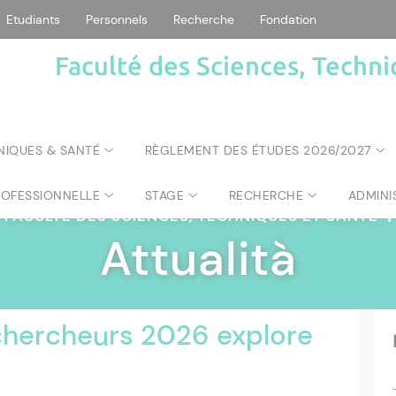
Etudiants
Personnels
Recherche
Fondation
Faculté des Sciences, Techni
NIQUES & SANTÉ
RÈGLEMENT DES ÉTUDES 2026/2027
ROFESSIONNELLE
STAGE
RECHERCHE
ADMINI
FACULTÉ DES SCIENCES, TECHNIQUES ET SANTÉ
|
Attualità
chercheurs 2026 explore