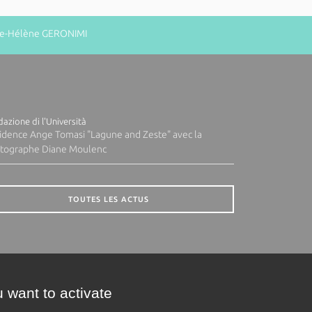
rie-Hélène GERONIMI
azione di l'Università
idence Ange Tomasi "Lagune and Zeste" avec la
tographe Diane Moulenc
TOUTES LES ACTUS
 want to activate