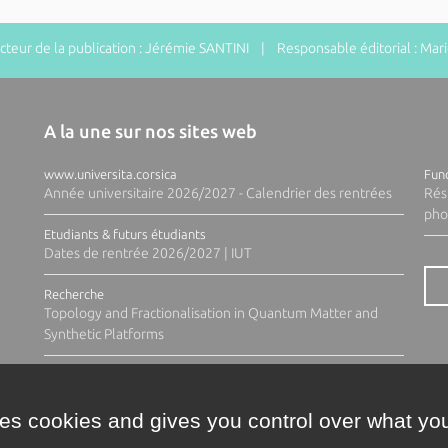
eur de la publication : Jérémie SANTINI | Responsable éditorial : Ma
A la une sur nos sites web
www.universita.corsica
Fund
Année universitaire 2026/2027 - Calendrier des rentrées
Rés
pho
Etudiants & futurs étudiants
Dates de rentrée 2026/2027 | IUT
Recherche
Topology and Fractionalisation in Quantum Matter and
Synthetic Platforms
ses cookies and gives you control over what you