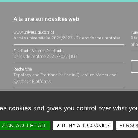
A la une sur nos sites web
www.universita.corsica
Fund
Année universitaire 2026/2027 - Calendrier des rentrées
Rés
pho
Etudiants & futurs étudiants
Dates de rentrée 2026/2027 | IUT
Recherche
Topology and Fractionalisation in Quantum Matter and
Synthetic Platforms
ses cookies and gives you control over what you
OK, ACCEPT ALL
DENY ALL COOKIES
PERSO
Contacts
Plan d'accès
Espace 