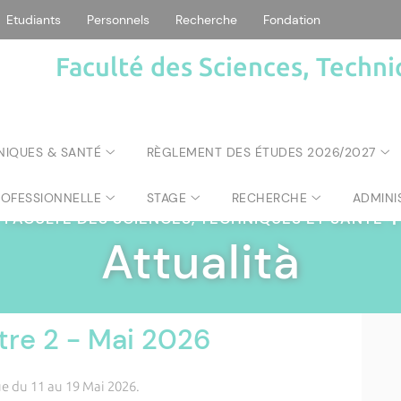
Etudiants
Personnels
Recherche
Fondation
Faculté des Sciences, Techni
NIQUES & SANTÉ
RÈGLEMENT DES ÉTUDES 2026/2027
ROFESSIONNELLE
STAGE
RECHERCHE
ADMINI
FACULTÉ DES SCIENCES, TECHNIQUES ET SANTÉ
|
Attualità
tre 2 - Mai 2026
ue du 11 au 19 Mai 2026.