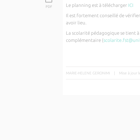
Le planning est à télécharger
ICI
PDF
Il est fortement conseillé de vérif
avoir lieu.
La scolarité pédagogique se tient 
complémentaire (
scolarite.fst@uni
MARIE-HELENE GERONIMI
|
Mise à jour 