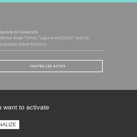
azione di l'Università
idence Ange Tomasi "Lagune and Zeste" avec la
tographe Diane Moulenc
TOUTES LES ACTUS
 want to activate
NALIZE
presse
Photothèque
Recrutement
Marchés publics