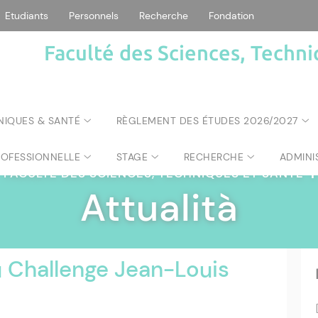
Etudiants
Personnels
Recherche
Fondation
Faculté des Sciences, Techni
NIQUES & SANTÉ
RÈGLEMENT DES ÉTUDES 2026/2027
ROFESSIONNELLE
STAGE
RECHERCHE
ADMINI
FACULTÉ DES SCIENCES, TECHNIQUES ET SANTÉ
|
Attualità
 Challenge Jean-Louis