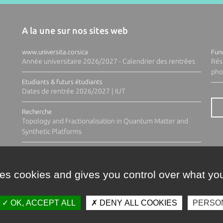
A la une sur nos sites web
www.universita.corsica
Fund
Année universitaire 2026/2027 - Calendrier des rentrées
Rés
pho
Etudiants & futurs étudiants
Dates de rentrée 2026/2027 | IUT
Recherche
Topology and Fractionalisation in Quantum Matter and
Synthetic Platforms
ses cookies and gives you control over what you
OK, ACCEPT ALL
DENY ALL COOKIES
PERSO
Contacts
Plan d'accès
Espace 