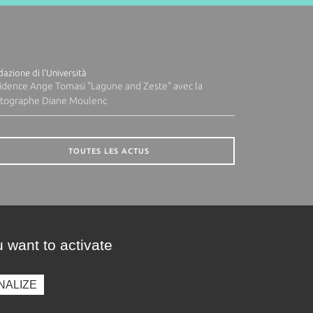
azione di l'Università
idence Ange Tomasi "Lagune and Zeste" avec la
tographe Diane Moulenc
TOUTES LES ACTUS
 want to activate
NALIZE
presse
Photothèque
Recrutement
Marchés publics