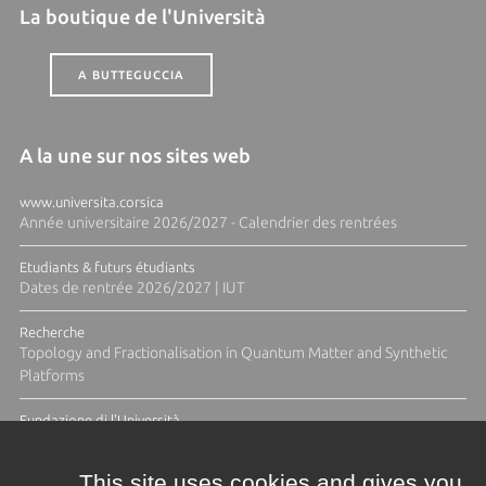
La boutique de l'Università
A BUTTEGUCCIA
A la une sur nos sites web
www.universita.corsica
Année universitaire 2026/2027 - Calendrier des rentrées
Etudiants & futurs étudiants
Dates de rentrée 2026/2027 | IUT
Recherche
Topology and Fractionalisation in Quantum Matter and Synthetic
Platforms
Fundazione di l'Università
Résidence Ange Tomasi "Lagune and Zeste" avec la photographe
Diane Moulenc
This site uses cookies and gives you