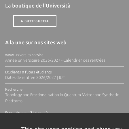
La boutique de l'Università
A BUTTEGUCCIA
A la une sur nos sites web
www.universita.corsica
Année universitaire 2026/2027 - Calendrier des rentrées
Etudiants & futurs étudiants
Dates de rentrée 2026/2027 | IUT
Recherche
Topology and Fractionalisation in Quantum Matter and Synthetic
Platforms
Fundazione di l'Università
Résidence Ange Tomasi "Lagune and Zeste" avec la photographe
Diane Moulenc