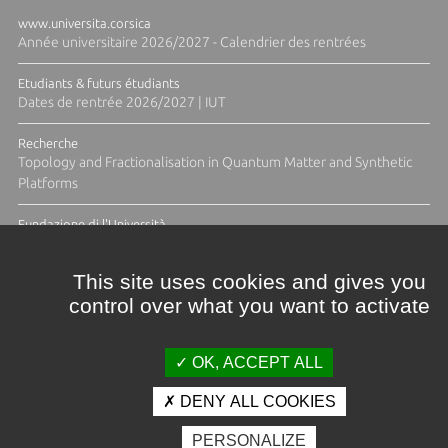
www.universita.corsica
Année universitaire 2026/2027 - Calendrier des rentrées
Etudiants & futurs étudiants
Dates de rentrée 2026/2027 | IUT
Recherche
Topology and Fractionalisation in Quantum Matter and Synthetic
Platforms
Fundazione di l'Università
Résidence Ange Tomasi "Lagune and Zeste" avec la photographe
Diane Moulenc
This site uses cookies and gives you
control over what you want to activate
TOUTES LES ACTUS
OK, ACCEPT ALL
DENY ALL COOKIES
Crédits et mentions légales
PERSONALIZE
Contacts
Plan d'accès
Espace presse
Photothèque