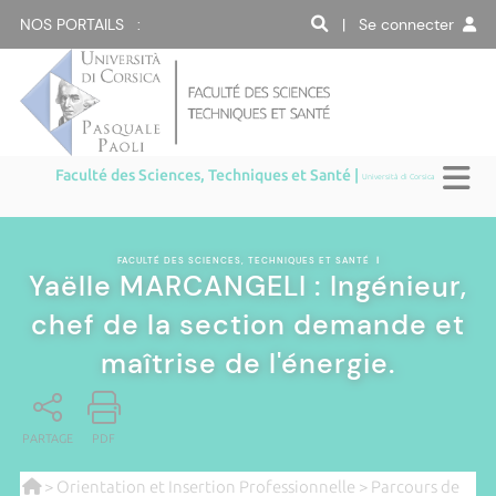
NOS PORTAILS :
| Se connecter
Faculté des Sciences, Techniques et Santé |
Università di Corsica
FACULTÉ DES SCIENCES, TECHNIQUES ET SANTÉ
|
Yaëlle MARCANGELI : Ingénieur,
chef de la section demande et
maîtrise de l'énergie.
PARTAGE
PDF
>
Orientation et Insertion Professionnelle
>
Parcours de