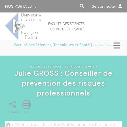
NOS PORTAILS :
| Se connecter
Faculté des Sciences, Techniques et Santé |
Università di Corsica
FACULTÉ DES SCIENCES, TECHNIQUES ET SANTÉ
|
Julie GROSS : Conseiller de
prévention des risques
professionnels
PARTAGE
PDF
>
Orientation et Insertion Professionnelle
>
Parcours de