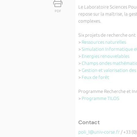
Le Laboratoire Sciences Pour
PDF
repose sur la maîtrise, la g
complexes.
Six projets de recherche ont é
>
Ressources naturelles
>
Simulation Informatique e
>
Energies renouvelables
>
Champs ondes mathématiqu
>
Gestion et valorisation de
>
Feux de forêt
Programme Recherche et Inn
>
Programme TILOS
Contact
poli_l@univ-corse.fr
/ +33 (0