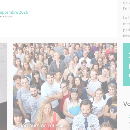
de 
l’em
 septembre 2026
- 2026
La 
met
 septembre 2026
pe
inte
tion Professionnelle « Assistance à la
alisation d'objets 3D » – 24 septembre 2026
samedi 31 octobre 2026
de restitution du travail photographique de
is
Vo
tobre 2026
ion sur RIESCITA
Parcours de réussite