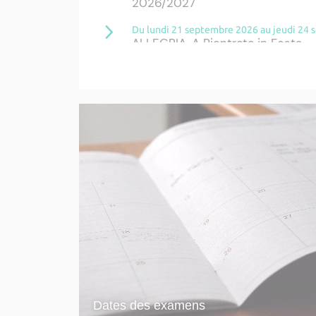
2026/2027
Du lundi 21 septembre 2026 au jeudi 24
ALLEGRIA, A Rientrata in Festa 
Du mercredi 15 juillet 2026 au mardi 22
Rentrée 2026/2027 FSTS
Jeudi 24 septembre 2026 à 09h00
Rentrée du Diplôme de Spécialisa
conception numérique et à la ré
Du jeudi 24 septembre 2026 à 11h00 au 
Bourse Ange Tomasi: Exposition 
Roisin Lambert
Mardi 20 octobre 2026 de 18h00 à 21h00
Cérémonie des majors - apprent
Du lundi 20 juillet 2026 au samedi 31 oc
Etudiants, déclarez votre situat
Plus d'actualités ›
Dates des examens