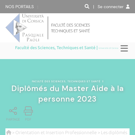
NOS PORTAILS :
| Se connecter
Faculté des Sciences, Techniques et Santé |
Università di Corsica
FACULTÉ DES SCIENCES, TECHNIQUES ET SANTÉ
|
Diplômés du Master Aide à la
personne 2023
PARTAGE
PDF
>
Orientation et Insertion Professionnelle
>
Les diplômés