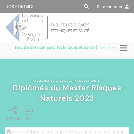
NOS PORTAILS :
| Se connecter
Faculté des Sciences, Techniques et Santé |
Università di Corsica
FACULTÉ DES SCIENCES, TECHNIQUES ET SANTÉ
|
Diplômés du Master Risques
Naturels 2023
PARTAGE
PDF
>
Orientation et Insertion Professionnelle
>
Les diplômés