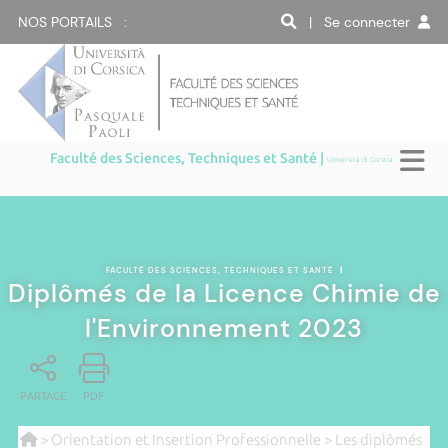
NOS PORTAILS :
| Se connecter
Faculté des Sciences, Techniques et Santé |
Università di Corsica
FACULTÉ DES SCIENCES, TECHNIQUES ET SANTÉ
|
Diplômés de la Licence Chimie de
l'Environnement 2023
PARTAGE
PDF
>
Orientation et Insertion Professionnelle
>
Les diplômés