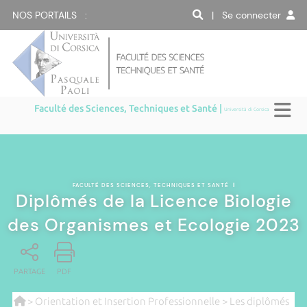
NOS PORTAILS :
| Se connecter
Faculté des Sciences, Techniques et Santé |
Università di Corsica
FACULTÉ DES SCIENCES, TECHNIQUES ET SANTÉ
|
Diplômés de la Licence Biologie
des Organismes et Ecologie 2023
PARTAGE
PDF
>
Orientation et Insertion Professionnelle
>
Les diplômés