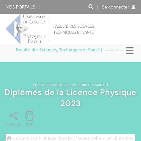
NOS PORTAILS :
| Se connecter
Faculté des Sciences, Techniques et Santé |
Università di Corsica
FACULTÉ DES SCIENCES, TECHNIQUES ET SANTÉ
|
Diplômés de la Licence Physique
2023
PARTAGE
PDF
>
Orientation et Insertion Professionnelle
>
Les diplômés