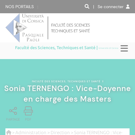
NOS PORTAILS :
| Se connecter
Faculté des Sciences, Techniques et Santé |
Università di Corsica
FACULTÉ DES SCIENCES, TECHNIQUES ET SANTÉ
|
Sonia TERNENGO : Vice-Doyenne
en charge des Masters
PARTAGE
PDF
>
Administration
>
Direction
> Sonia TERNENGO : Vice-