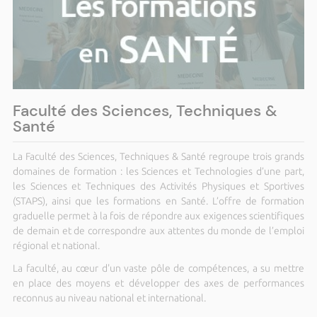
ALLEGRIA, A Rientrata in Festa - 2026
Du mercredi 15 juillet 2026 au mardi 22 septembre
2026
Rentrée 2026/2027 FSTS
Jeudi 24 septembre 2026 à 09h00
Rentrée du Diplôme de Spécialisation
Professionnelle « Assistance à la
conception numérique et à la réalisation
Faculté des Sciences, Techniques &
d'objets 3D » – 24 septembre 2026
Santé
Du jeudi 24 septembre 2026 à 11h00 au samedi 31
octobre 2026
La Faculté des Sciences, Techniques & Santé regroupe trois grands
Bourse Ange Tomasi: Exposition de
domaines de formation : les Sciences et Technologies d’une part,
restitution du travail photographique de
les Sciences et Techniques des Activités Physiques et Sportives
Roisin Lambert
(STAPS), ainsi que les formations en Santé. L’offre de formation
Mardi 20 octobre 2026 de 18h00 à 21h00
graduelle permet à la fois de répondre aux exigences scientifiques
Cérémonie des majors - apprentis
de demain et de correspondre aux attentes du monde de l’emploi
Du lundi 20 juillet 2026 au samedi 31 octobre 2026
régional et national.
Etudiants, déclarez votre situation sur
RIESCITA
La faculté, au cœur d'un vaste pôle de compétences, a su mettre
en place des moyens et développer des axes de performances
Plus d'actualités ›
reconnus au niveau national et international.